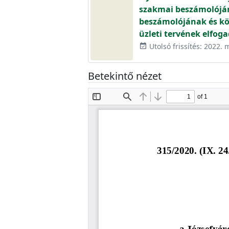
szakmai beszámolójána
beszámolójának és kön
üzleti tervének elfog
Utolsó frissítés: 2022. 
event_available
Betekintő nézet