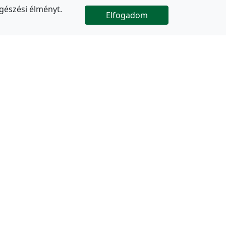
gészési élményt.
Elfogadom

Az oldal folytatódik