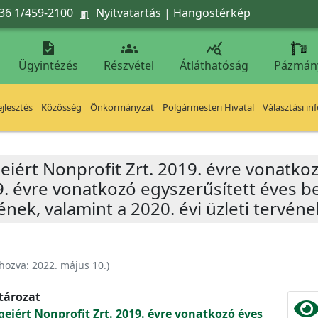
36 1/459-2100
Nyitvatartás
|
Hangostérkép




Ügyintézés
Részvétel
Átláthatóság
Pázmán
jlesztés
Közösség
Önkormányzat
Polgármesteri Hivatal
Választási in
eiért Nonprofit Zrt. 2019. évre vonatko
. évre vonatkozó egyszerűsített éves 
ének, valamint a 2020. évi üzleti tervén
ehozva:
2022. május 10.
)
atározat
geiért Nonprofit Zrt. 2019. évre vonatkozó éves