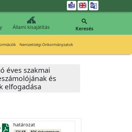


y
Állami kisajátítás
Keresés
formációk
Nemzetiségi Önkormányzatok
zó éves szakmai
beszámolójának és
ek elfogadása
határozat
374 KB
PDF dokumentum