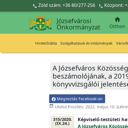
Ugrás a fő tartalomra
Zöld szám: +36 80/277-256
Központ: +



Józsefvárosi
Önkormányzat
Otthon
Hirdetőtábla
Szolgáltatások és intézmények
Városfe
A Józsefváros Közösség
beszámolójának, a 2019
könyvvizsgálói jelentés
Megosztás Facebook-on
event_available
Utolsó frissítés:
2022. május 10.
(Létr
Képviselő-testületi h
315/2020.
(IX.24.)
A Józsefváros Közössé