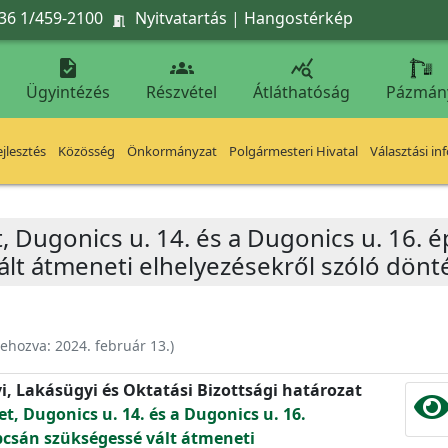
36 1/459-2100
Nyitvatartás
|
Hangostérkép




Ügyintézés
Részvétel
Átláthatóság
Pázmán
jlesztés
Közösség
Önkormányzat
Polgármesteri Hivatal
Választási in
t, Dugonics u. 14. és a Dugonics u. 16. é
lt átmeneti elhelyezésekről szóló dön
rehozva:
2024. február 13.
)
yi, Lakásügyi és Oktatási Bizottsági határozat
et, Dugonics u. 14. és a Dugonics u. 16.
pcsán szükségessé vált átmeneti