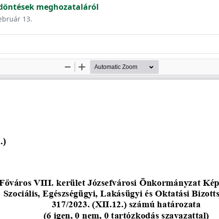
 döntések meghozataláról
február 13.