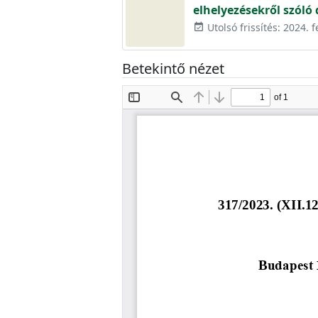
elhelyezésekről szóló
Utolsó frissítés: 2024. 
event_available
Betekintő nézet