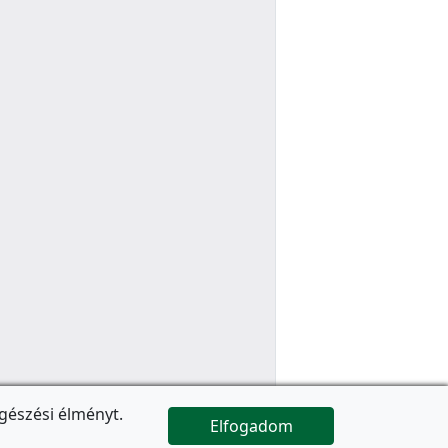
gészési élményt.
Elfogadom

Az oldal folytatódik