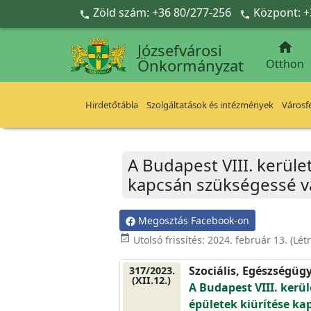
Ugrás a fő tartalomra
Zöld szám: +36 80/277-256
Központ: +



Józsefvárosi
Önkormányzat
Otthon
Hirdetőtábla
Szolgáltatások és intézmények
Városfe
A Budapest VIII. kerüle
kapcsán szükségessé vá
Megosztás Facebook-on
event_available
Utolsó frissítés:
2024. február 13.
(Lét
Szociális, Egészségüg
317/2023.
(XII.12.)
A Budapest VIII. kerül
épületek kiürítése ka