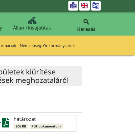


y
Állami kisajátítás
Keresés
formációk
Nemzetiségi Önkormányzatok
pületek kiürítése
tések meghozataláról
határozat
206 KB
PDF dokumentum