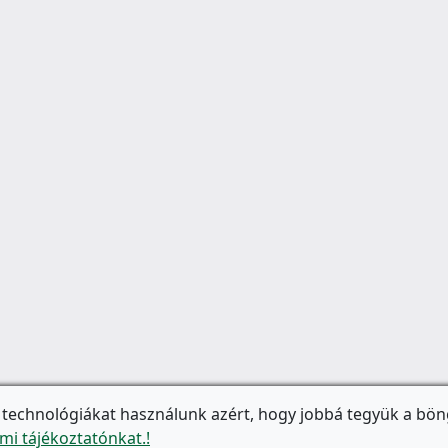
 technológiákat használunk azért, hogy jobbá tegyük a bön
mi tájékoztatónkat.!