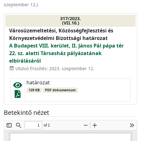
szeptember 12.
)
317/2023.
(VII.10.)
Városüzemeltetési, Közösségfejlesztési és
Környezetvédelmi Bizottsági határozat
A Budapest VIII. kerület, II. János Pál pápa tér
22. sz. alatti Társasház pályázatának
elbírálásáról
Utolsó frissítés: 2023. szeptember 12.
event_available
határozat
129 KB
PDF dokumentum
Betekintő nézet