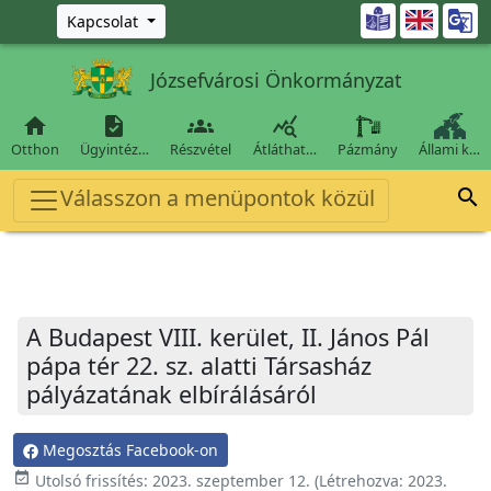
Ugrás a fő tartalomra

Kapcsolat
Józsefvárosi Önkormányzat




Otthon
Ügyintéz…
Részvétel
Átláthat…
Pázmány
Állami k…
Válasszon a menüpontok közül

A Budapest VIII. kerület, II. János Pál
pápa tér 22. sz. alatti Társasház
pályázatának elbírálásáról
Megosztás Facebook-on
event_available
Utolsó frissítés:
2023. szeptember 12.
(Létrehozva:
2023.