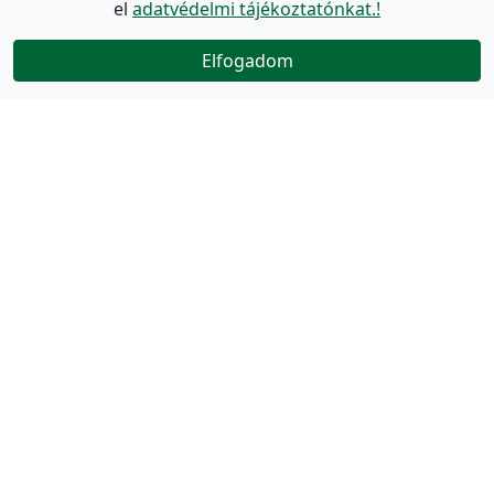
el
adatvédelmi tájékoztatónkat.!
Elfogadom
