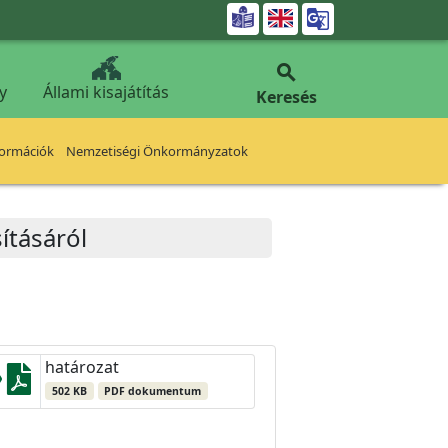


y
Állami kisajátítás
Keresés
formációk
Nemzetiségi Önkormányzatok
ításáról
határozat
502 KB
PDF dokumentum