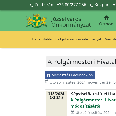
Ugrás a fő tartalomra
Zöld szám: +36 80/277-256
Központ: +



Józsefvárosi
Önkormányzat
Otthon
Hirdetőtábla
Szolgáltatások és intézmények
Városfe
A Polgármesteri Hivata
Megosztás Facebook-on
event_available
Utolsó frissítés:
2024. november 29.
(L
Képviselő-testületi h
318/2024.
(XI.21.)
A Polgármesteri Hivat
módosításáról
Utolsó frissítés: 2024.
event_available