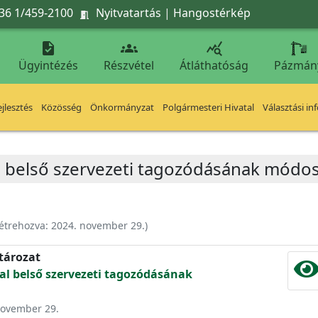
36 1/459-2100
Nyitvatartás
|
Hangostérkép




Ügyintézés
Részvétel
Átláthatóság
Pázmán
jlesztés
Közösség
Önkormányzat
Polgármesteri Hivatal
Választási in
l belső szervezeti tagozódásának módos
étrehozva:
2024. november 29.
)
atározat
al belső szervezeti tagozódásának
 november 29.