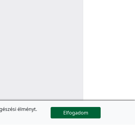
gészési élményt.
Elfogadom

Az oldal folytatódik