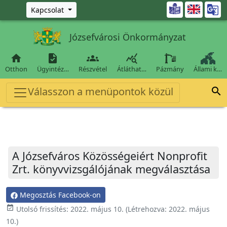
Ugrás a fő tartalomra

Kapcsolat
Józsefvárosi Önkormányzat




Otthon
Ügyintéz…
Részvétel
Átláthat…
Pázmány
Állami k…
Válasszon a menüpontok közül

A Józsefváros Közösségeiért Nonprofit
Zrt. könyvvizsgálójának megválasztása
Megosztás Facebook-on
event_available
Utolsó frissítés:
2022. május 10.
(Létrehozva:
2022. május
10.
)