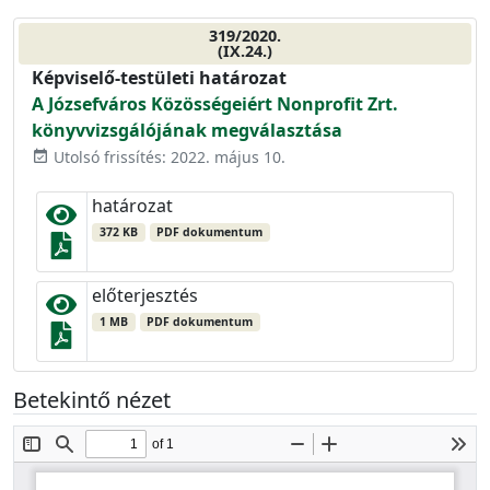
319/2020.
(IX.24.)
Képviselő-testületi határozat
A Józsefváros Közösségeiért Nonprofit Zrt.
könyvvizsgálójának megválasztása
Utolsó frissítés: 2022. május 10.
event_available
határozat
372 KB
PDF dokumentum
előterjesztés
1 MB
PDF dokumentum
Betekintő nézet