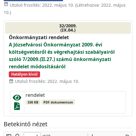
event_available
Utolsó frissítés:
2022. május 10.
(Létrehozva:
2022. május
10.
)
32/2009.
(IX.04.)
Önkormányzati rendelet
A Józsefvárosi Önkormányzat 2009. évi
költségvetésről és végrehajtási szabályairól
szóló 7/2009.(II.27.) számú önkormányzati
rendelet módosításáról
Hatályon kívül
Utolsó frissítés: 2022. május 10.
event_available
rendelet
330 KB
PDF dokumentum
Betekintő nézet