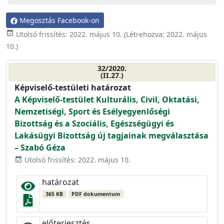
Megosztás Facebook-on
event_available
Utolsó frissítés:
2022. május 10.
(Létrehozva:
2022. május
10.
)
32/2020.
(II.27.)
Képviselő-testületi határozat
A Képviselő-testület Kulturális, Civil, Oktatási,
Nemzetiségi, Sport és Esélyegyenlőségi
Bizottság és a Szociális, Egészségügyi és
Lakásügyi Bizottság új tagjainak megválasztása
– Szabó Géza
Utolsó frissítés: 2022. május 10.
event_available
határozat
365 KB
PDF dokumentum
előterjesztés