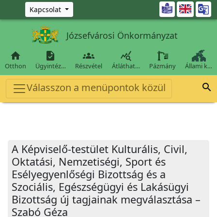
Ugrás a fő tartalomra

Kapcsolat
Józsefvárosi Önkormányzat




Otthon
Ügyintéz…
Részvétel
Átláthat…
Pázmány
Állami k…
Válasszon a menüpontok közül

A Képviselő-testület Kulturális, Civil,
Oktatási, Nemzetiségi, Sport és
Esélyegyenlőségi Bizottság és a
Szociális, Egészségügyi és Lakásügyi
Bizottság új tagjainak megválasztása –
Szabó Géza