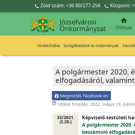
Ugrás a fő tartalomra
Zöld szám: +36 80/277-256
Központ: +



Józsefvárosi
Önkormányzat
Otthon
Hirdetőtábla
Szolgáltatások és intézmények
Városfe
A polgármester 2020. é
elfogadásáról, valamin
Megosztás Facebook-on
event_available
Utolsó frissítés:
2022. május 19.
(Létr
Képviselő-testületi h
32/2021.
(I.28.)
A polgármester 2020. 
beszámoló elfogadásá