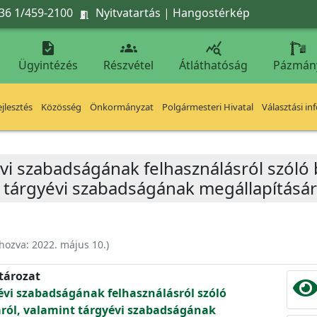
36 1/459-2100
Nyitvatartás
|
Hangostérkép




Ügyintézés
Részvétel
Átláthatóság
Pázmán
jlesztés
Közösség
Önkormányzat
Polgármesteri Hivatal
Választási in
vi szabadságának felhasználásról szóló
t tárgyévi szabadságának megállapításár
ehozva:
2022. május 10.
)
atározat
évi szabadságának felhasználásról szóló
ról, valamint tárgyévi szabadságának