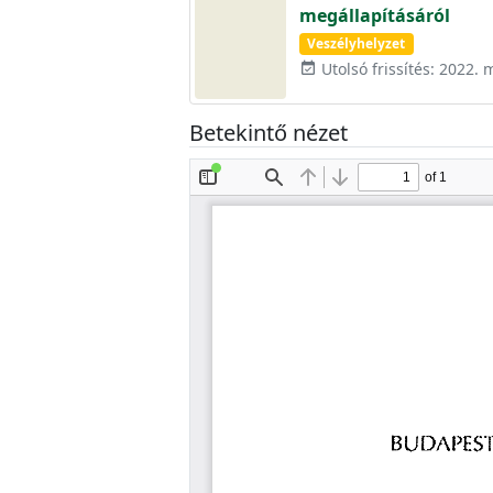
megállapításáról
Veszélyhelyzet
Utolsó frissítés: 2022. 
event_available
Betekintő nézet