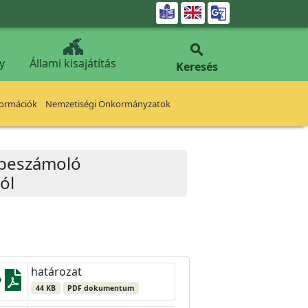


y
Állami kisajátítás
Keresés
formációk
Nemzetiségi Önkormányzatok
 beszámoló
ól
határozat
44 KB
PDF dokumentum