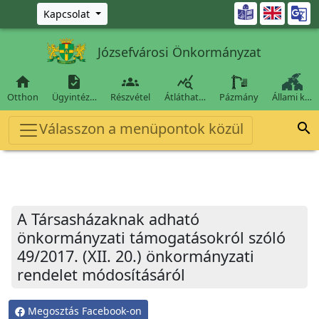
Ugrás a fő tartalomra

Kapcsolat
Józsefvárosi Önkormányzat




Otthon
Ügyintéz…
Részvétel
Átláthat…
Pázmány
Állami k…
Válasszon a menüpontok közül

A Társasházaknak adható
önkormányzati támogatásokról szóló
49/2017. (XII. 20.) önkormányzati
rendelet módosításáról
Megosztás Facebook-on