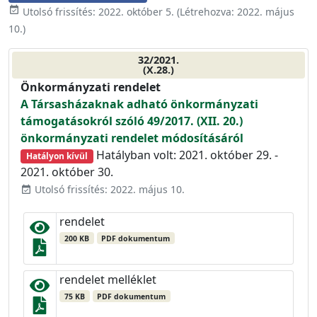
event_available
Utolsó frissítés:
2022. október 5.
(Létrehozva:
2022. május
10.
)
32/2021.
(X.28.)
Önkormányzati rendelet
A Társasházaknak adható önkormányzati
támogatásokról szóló 49/2017. (XII. 20.)
önkormányzati rendelet módosításáról
Hatályban volt: 2021. október 29. -
Hatályon kívül
2021. október 30.
Utolsó frissítés: 2022. május 10.
event_available
rendelet
200 KB
PDF dokumentum
rendelet melléklet
75 KB
PDF dokumentum