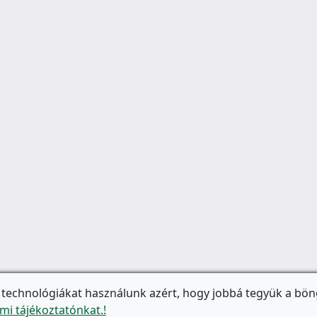
 technológiákat használunk azért, hogy jobbá tegyük a bön
mi tájékoztatónkat.!