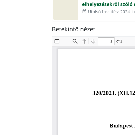
elhelyezésekről szóló
Utolsó frissítés: 2024. 
event_available
Betekintő nézet