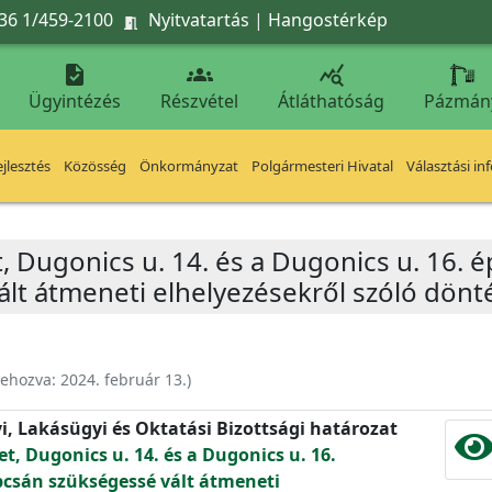
36 1/459-2100
Nyitvatartás
|
Hangostérkép




Ügyintézés
Részvétel
Átláthatóság
Pázmán
jlesztés
Közösség
Önkormányzat
Polgármesteri Hivatal
Választási in
t, Dugonics u. 14. és a Dugonics u. 16. é
lt átmeneti elhelyezésekről szóló dön
rehozva:
2024. február 13.
)
yi, Lakásügyi és Oktatási Bizottsági határozat
et, Dugonics u. 14. és a Dugonics u. 16.
pcsán szükségessé vált átmeneti