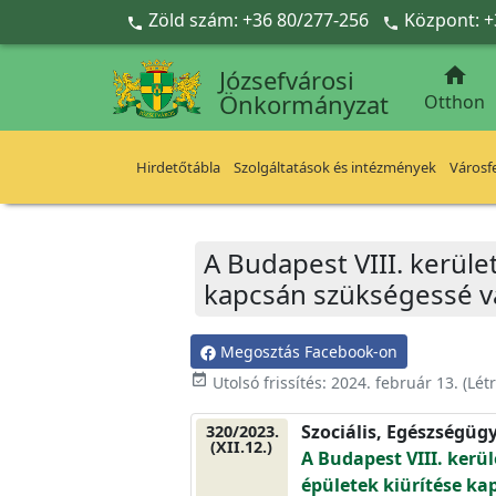
Ugrás a fő tartalomra
Zöld szám: +36 80/277-256
Központ: +



Józsefvárosi
Önkormányzat
Otthon
Hirdetőtábla
Szolgáltatások és intézmények
Városfe
A Budapest VIII. kerüle
kapcsán szükségessé vá
Megosztás Facebook-on
event_available
Utolsó frissítés:
2024. február 13.
(Lét
Szociális, Egészségüg
320/2023.
(XII.12.)
A Budapest VIII. kerül
épületek kiürítése ka