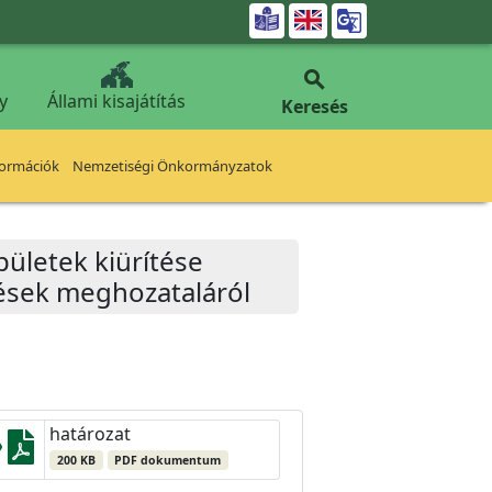


y
Állami kisajátítás
Keresés
formációk
Nemzetiségi Önkormányzatok
pületek kiürítése
tések meghozataláról
határozat
200 KB
PDF dokumentum