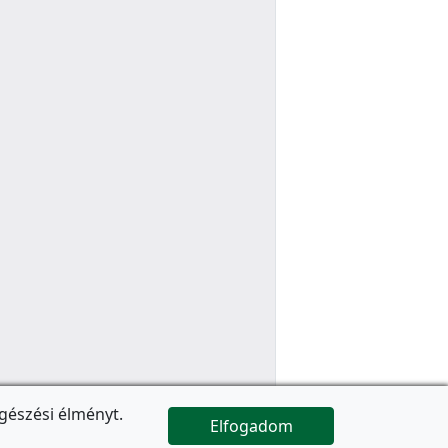
gészési élményt.
Elfogadom

Az oldal folytatódik