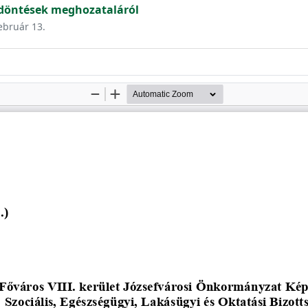
 döntések meghozataláról
február 13.