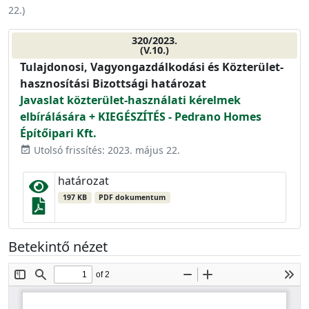
22.
)
320/2023.
(V.10.)
Tulajdonosi, Vagyongazdálkodási és Közterület-
hasznosítási Bizottsági határozat
Javaslat közterület-használati kérelmek
elbírálására + KIEGÉSZÍTÉS - Pedrano Homes
Építőipari Kft.
Utolsó frissítés: 2023. május 22.
event_available
határozat
197 KB
PDF dokumentum
Betekintő nézet