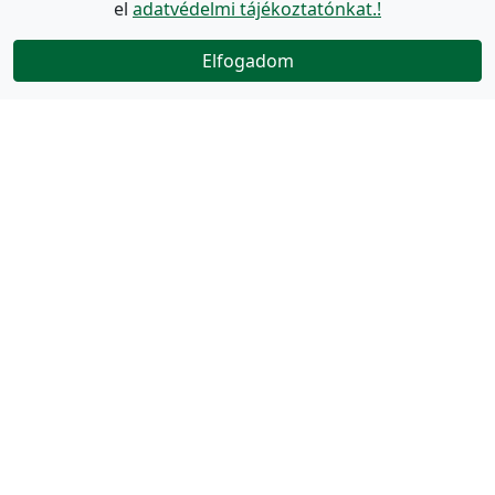
el
adatvédelmi tájékoztatónkat.!
Elfogadom
