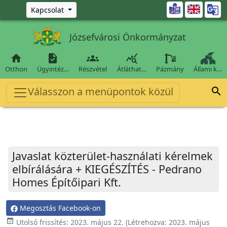
Ugrás a fő tartalomra

Kapcsolat
Józsefvárosi Önkormányzat




Otthon
Ügyintéz…
Részvétel
Átláthat…
Pázmány
Állami k…
Válasszon a menüpontok közül

Javaslat közterület-használati kérelmek
elbírálására + KIEGÉSZÍTÉS - Pedrano
Homes Építőipari Kft.
Megosztás Facebook-on
event_available
Utolsó frissítés:
2023. május 22.
(Létrehozva:
2023. május