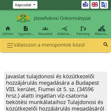
Ugrás a fő tartalomra

Kapcsolat
Józsefvárosi Önkormányzat




Otthon
Ügyintéz…
Részvétel
Átláthat…
Pázmány
Állami k…
Válasszon a menüpontok közül

Javaslat tulajdonosi és közútkezelői
hozzájárulás megadására a Budapest
VIII. kerület, Fiumei út 5. sz. (34596
hrsz.) alatti ingatlan víz-csatorna
bekötési munkálataihoz Tulajdonosi és
közútkezelői hozzájárulás megadásáról