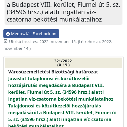
a Budapest VIII. kerület, Fiumei út 5. sz.
(34596 hrsz.) alatti ingatlan víz-
csatorna bekötési munkálataihoz
Megosztás Facebook-on
event_available
Utolsó frissítés:
2022. november 15.
(Létrehozva:
2022.
november 14.
)
321/2022.
(X.19.)
Városüzemeltetési Bizottsági határozat
Javaslat tulajdonosi és közútkezelői
hozzájárulás megadására a Budapest VIII.
kerület, Fiumei út 5. sz. (34596 hrsz.) alatti
ingatlan víz-csatorna bekötési munkálataihoz
Tulajdonosi és közútkezelői hozzájárulás
megadásáról a Budapest VIII. kerület, Fiumei út
5. sz. (34596 hrsz.) alatti ingatlan víz-csatorna
bekötési munkálataihoz