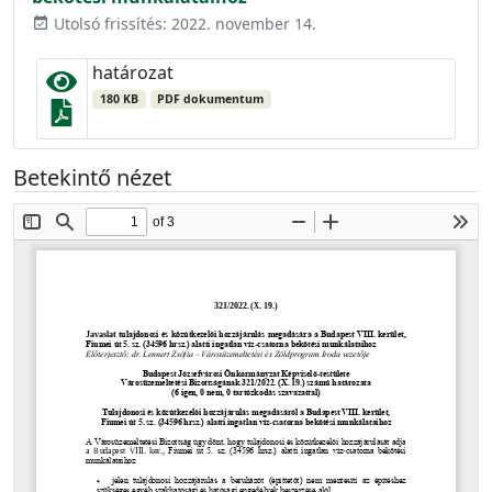
Utolsó frissítés: 2022. november 14.
event_available
határozat
180 KB
PDF dokumentum
Betekintő nézet