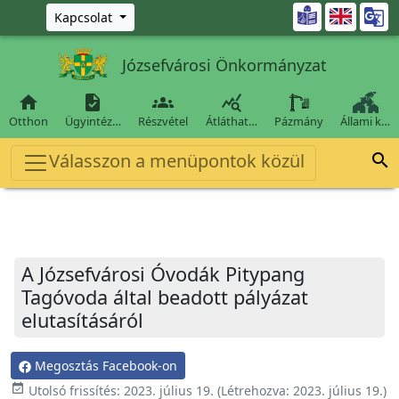
Ugrás a fő tartalomra

Kapcsolat
Józsefvárosi Önkormányzat




Otthon
Ügyintéz…
Részvétel
Átláthat…
Pázmány
Állami k…
Válasszon a menüpontok közül

A Józsefvárosi Óvodák Pitypang
Tagóvoda által beadott pályázat
elutasításáról
Megosztás Facebook-on
event_available
Utolsó frissítés:
2023. július 19.
(Létrehozva:
2023. július 19.
)