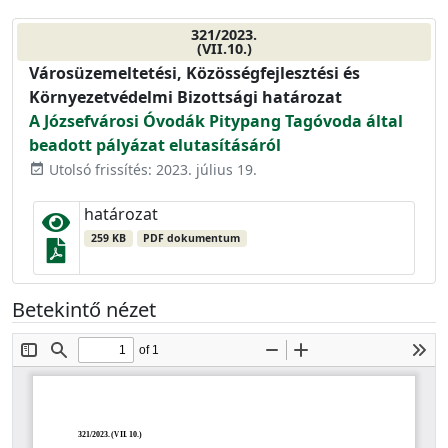
321/2023.
(VII.10.)
Városüzemeltetési, Közösségfejlesztési és
Környezetvédelmi Bizottsági határozat
A Józsefvárosi Óvodák Pitypang Tagóvoda által
beadott pályázat elutasításáról
Utolsó frissítés: 2023. július 19.
event_available
határozat
259 KB
PDF dokumentum
Betekintő nézet