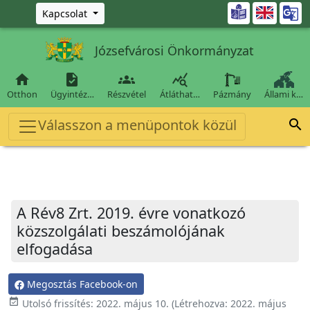
Ugrás a fő tartalomra

Kapcsolat
Józsefvárosi Önkormányzat




Otthon
Ügyintéz…
Részvétel
Átláthat…
Pázmány
Állami k…
Válasszon a menüpontok közül

A Rév8 Zrt. 2019. évre vonatkozó
közszolgálati beszámolójának
elfogadása
Megosztás Facebook-on
event_available
Utolsó frissítés:
2022. május 10.
(Létrehozva:
2022. május