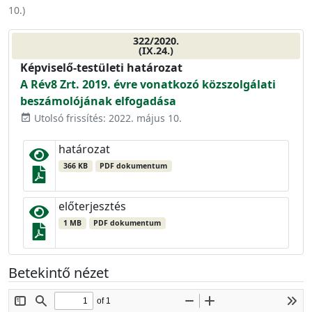
10.
)
322/2020.
(IX.24.)
Képviselő-testületi határozat
A Rév8 Zrt. 2019. évre vonatkozó közszolgálati
beszámolójának elfogadása
Utolsó frissítés: 2022. május 10.
event_available
határozat
366 KB
PDF dokumentum
előterjesztés
1 MB
PDF dokumentum
Betekintő nézet