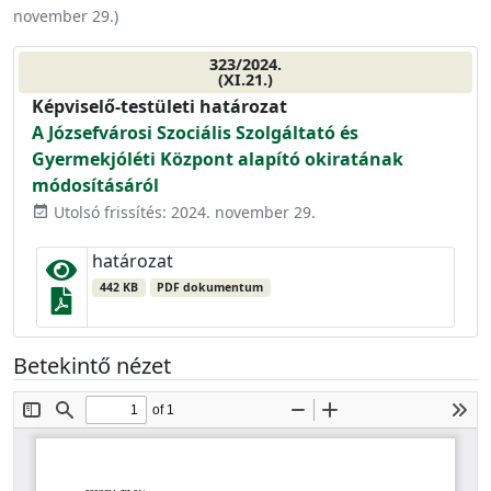
november 29.
)
323/2024.
(XI.21.)
Képviselő-testületi határozat
A Józsefvárosi Szociális Szolgáltató és
Gyermekjóléti Központ alapító okiratának
módosításáról
Utolsó frissítés: 2024. november 29.
event_available
határozat
442 KB
PDF dokumentum
Betekintő nézet