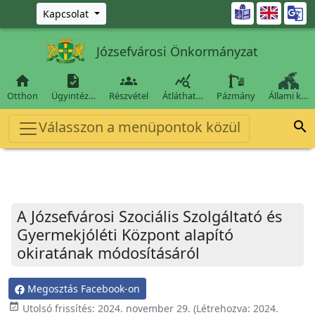
Ugrás a fő tartalomra

Kapcsolat
Józsefvárosi Önkormányzat




Otthon
Ügyintéz…
Részvétel
Átláthat…
Pázmány
Állami k…
Válasszon a menüpontok közül

A Józsefvárosi Szociális Szolgáltató és
Gyermekjóléti Központ alapító
okiratának módosításáról
Megosztás Facebook-on
event_available
Utolsó frissítés:
2024. november 29.
(Létrehozva:
2024.