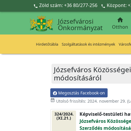
Ugrás a fő tartalomra
Zöld szám: +36 80/277-256
Központ: +



Józsefvárosi
Önkormányzat
Otthon
Hirdetőtábla
Szolgáltatások és intézmények
Városfe
Józsefváros Közösségeié
módosításáról
Megosztás Facebook-on
event_available
Utolsó frissítés:
2024. november 29.
(L
Képviselő-testületi h
324/2024.
(XI.21.)
Józsefváros Közösségei
Szerződés módosításá