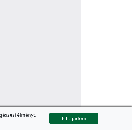
gészési élményt.
Elfogadom

Az oldal folytatódik