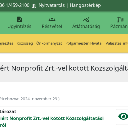
36 1/459-2100
Nyitvatartás
|
Hangostérkép




Ügyintézés
Részvétel
Átláthatóság
Pázmán
jlesztés
Közösség
Önkormányzat
Polgármesteri Hivatal
Választási in
rt Nonprofit Zrt.-vel kötött Közszolgál
étrehozva:
2024. november 29.
)
atározat
ért Nonprofit Zrt.-vel kötött Közszolgáltatási
ról