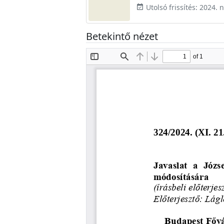
Utolsó frissítés: 2024.
event_available
Betekintő nézet