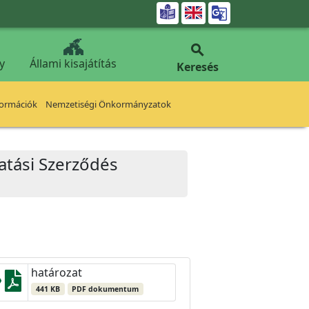


y
Állami kisajátítás
Keresés
formációk
Nemzetiségi Önkormányzatok
tatási Szerződés
határozat
441 KB
PDF dokumentum