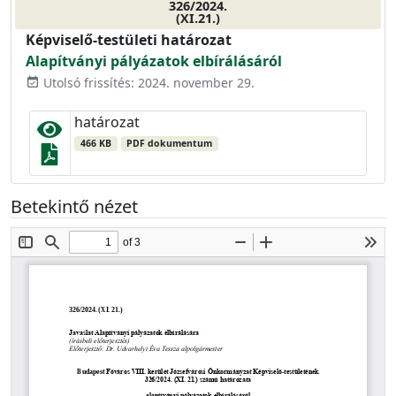
326/2024.
(XI.21.)
Képviselő-testületi határozat
Alapítványi pályázatok elbírálásáról
Utolsó frissítés: 2024. november 29.
event_available
határozat
466 KB
PDF dokumentum
Betekintő nézet