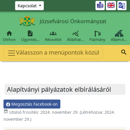
Ugrás a fő tartalomra

Kapcsolat
Józsefvárosi Önkormányzat




Otthon
Ügyintéz…
Részvétel
Átláthat…
Pázmány
Állami k…
Válasszon a menüpontok közül

Alapítványi pályázatok elbírálásáról
Megosztás Facebook-on
event_available
Utolsó frissítés:
2024. november 29.
(Létrehozva:
2024.
november 29.
)