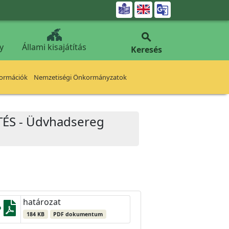


y
Állami kisajátítás
Keresés
formációk
Nemzetiségi Önkormányzatok
ÍTÉS - Üdvhadsereg
határozat
184 KB
PDF dokumentum