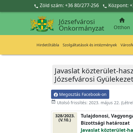
Ugrás a fő tartalomra
Zöld szám: +36 80/277-256
Központ: +



Józsefvárosi
Önkormányzat
Otthon
Hirdetőtábla
Szolgáltatások és intézmények
Városfe
Javaslat közterület-has
Józsefvárosi Gyülekeze
Megosztás Facebook-on
event_available
Utolsó frissítés:
2023. május 22.
(Létr
Tulajdonosi, Vagyonga
328/2023.
(V.10.)
Bizottsági határozat
Javaslat közterület-ha