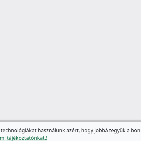
 technológiákat használunk azért, hogy jobbá tegyük a bön
mi tájékoztatónkat.!