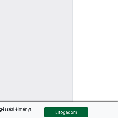
gészési élményt.
Elfogadom

Az oldal folytatódik