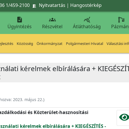
36 1/459-2100
Nyitvatartás
|
Hangostérkép




Ügyintézés
Részvétel
Átláthatóság
Pázmán
jlesztés
Közösség
Önkormányzat
Polgármesteri Hivatal
Választási in
ználati kérelmek elbírálására + KIEGÉSZ
t
ehozva:
2023. május 22.
)
zdálkodási és Közterület-hasznosítási
sználati kérelmek elbírálására + KIEGÉSZÍTÉS -