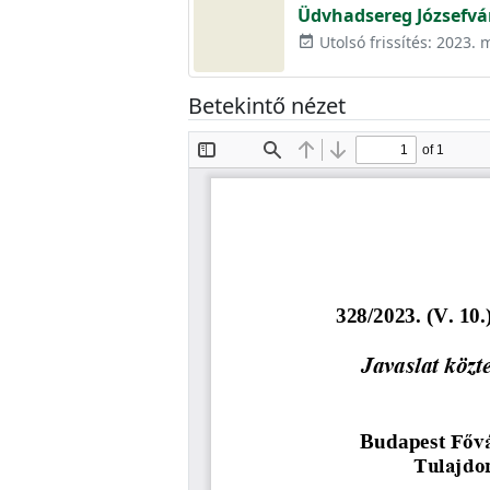
Üdvhadsereg Józsefvá
Utolsó frissítés: 2023. 
event_available
Betekintő nézet