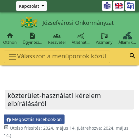
Ugrás a fő tartalomra

Kapcsolat
Józsefvárosi Önkormányzat




Otthon
Ügyintéz…
Részvétel
Átláthat…
Pázmány
Állami k…
Válasszon a menüpontok közül

közterület-használati kérelem
elbírálásáról
Megosztás Facebook-on
event_available
Utolsó frissítés:
2024. május 14.
(Létrehozva:
2024. május
14.
)