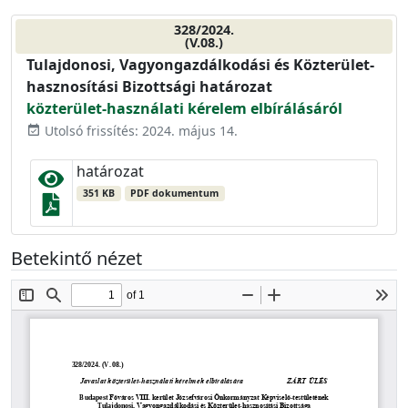
328/2024.
(V.08.)
Tulajdonosi, Vagyongazdálkodási és Közterület-
hasznosítási Bizottsági határozat
közterület-használati kérelem elbírálásáról
Utolsó frissítés: 2024. május 14.
event_available
határozat
351 KB
PDF dokumentum
Betekintő nézet