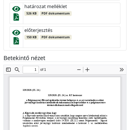
határozat melléklet
526 KB
PDF dokumentum
előterjesztés
150 KB
PDF dokumentum
Betekintő nézet