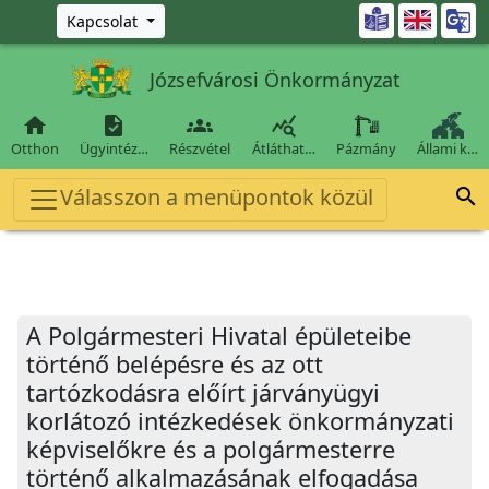
Ugrás a fő tartalomra

Kapcsolat
Józsefvárosi Önkormányzat




Otthon
Ügyintéz…
Részvétel
Átláthat…
Pázmány
Állami k…
Válasszon a menüpontok közül

A Polgármesteri Hivatal épületeibe
történő belépésre és az ott
tartózkodásra előírt járványügyi
korlátozó intézkedések önkormányzati
képviselőkre és a polgármesterre
történő alkalmazásának elfogadása