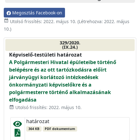
Megosztás Facebook-on
event_available
Utolsó frissítés:
2022. május 10.
(Létrehozva:
2022. május
10.
)
329/2020.
(IX.24.)
Képviselő-testületi határozat
A Polgármesteri Hivatal épületeibe történő
belépésre és az ott tartózkodásra előírt
járványügyi korlátozó intézkedések
önkormányzati képviselőkre és a
polgármesterre történő alkalmazásának
elfogadása
Utolsó frissítés: 2022. május 10.
event_available
határozat
364 KB
PDF dokumentum