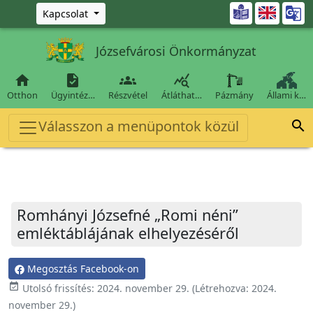
Ugrás a fő tartalomra

Kapcsolat
Józsefvárosi Önkormányzat




Otthon
Ügyintéz…
Részvétel
Átláthat…
Pázmány
Állami k…
Válasszon a menüpontok közül

Romhányi Józsefné „Romi néni”
emléktáblájának elhelyezéséről
Megosztás Facebook-on
event_available
Utolsó frissítés:
2024. november 29.
(Létrehozva:
2024.
november 29.
)