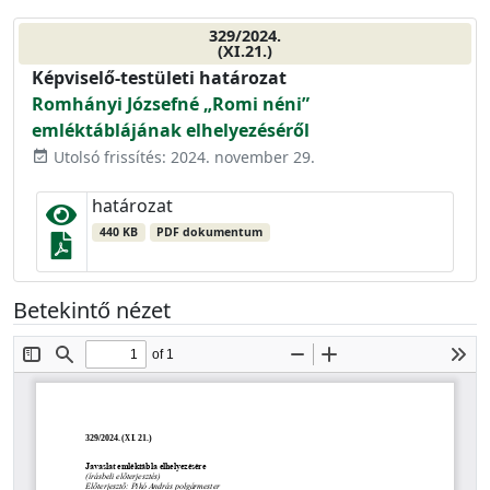
329/2024.
(XI.21.)
Képviselő-testületi határozat
Romhányi Józsefné „Romi néni”
emléktáblájának elhelyezéséről
Utolsó frissítés: 2024. november 29.
event_available
határozat
440 KB
PDF dokumentum
Betekintő nézet