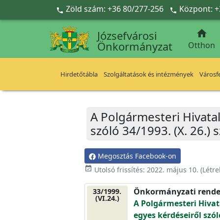
Ugrás a fő tartalomra
Zöld szám: +36 80/277-256
Központ: +



Józsefvárosi
Önkormányzat
Otthon
Hirdetőtábla
Szolgáltatások és intézmények
Városfe
A Polgármesteri Hivata
szóló 34/1993. (X. 26.)
Megosztás Facebook-on
event_available
Utolsó frissítés:
2022. május 10.
(Létr
Önkormányzati rende
33/1999.
(VI.24.)
A Polgármesteri Hiva
egyes kérdéseiről szól