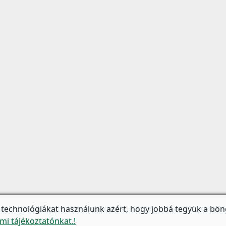
 technológiákat használunk azért, hogy jobbá tegyük a bön
mi tájékoztatónkat.!