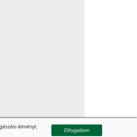
gészési élményt.
Elfogadom

Az oldal folytatódik