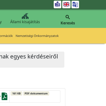


y
Állami kisajátítás
Keresés
formációk
Nemzetiségi Önkormányzatok
nak egyes kérdéseiről
161 KB
PDF dokumentum