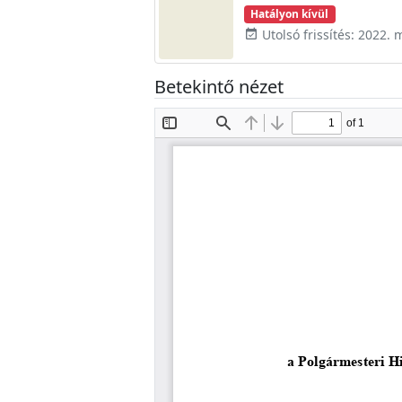
Hatályon kívül
Utolsó frissítés: 2022. 
event_available
Betekintő nézet