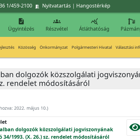
36 1/459-2100
Nyitvatartás
|
Hangostérkép




Ügyintézés
Részvétel
Átláthatóság
Pázmán
jlesztés
Közösség
Önkormányzat
Polgármesteri Hivatal
Választási in
lban dolgozók közszolgálati jogviszonyá
 sz. rendelet módosításáról
ehozva:
2022. május 10.
)
let
talban dolgozók közszolgálati jogviszonyának
ó 34/1993. (X. 26.) sz. rendelet módosításáról