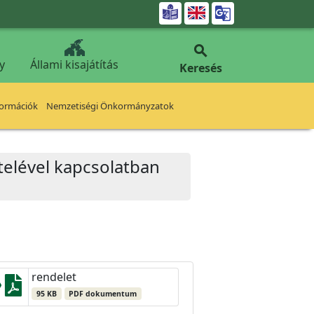


y
Állami kisajátítás
Keresés
formációk
Nemzetiségi Önkormányzatok
ételével kapcsolatban
rendelet
95 KB
PDF dokumentum