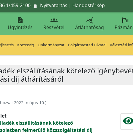
36 1/459-2100
Nyitvatartás
|
Hangostérkép




Ügyintézés
Részvétel
Átláthatóság
Pázmán
jlesztés
Közösség
Önkormányzat
Polgármesteri Hivatal
Választási in
lladék elszállításának kötelező igénybev
si díj áthárításáról
ehozva:
2022. május 10.
)
let
ulladék elszállításának kötelező
solatban felmerülő közszolgáltatási díj