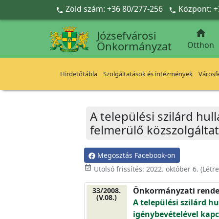
Ugrás a fő tartalomra
Zöld szám: +36 80/277-256
Központ: +



Józsefvárosi
Önkormányzat
Otthon
Hirdetőtábla
Szolgáltatások és intézmények
Városfe
A települési szilárd hu
felmerülő közszolgáltatá
Megosztás Facebook-on
event_available
Utolsó frissítés:
2022. október 6.
(Létr
Önkormányzati rende
33/2008.
(V.08.)
A települési szilárd h
igénybevételével kapc