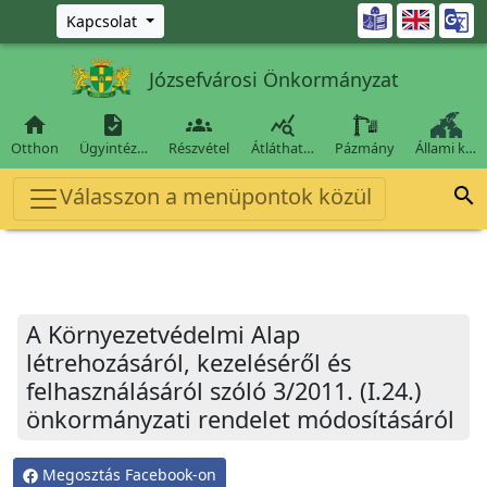
Ugrás a fő tartalomra

Kapcsolat
Józsefvárosi Önkormányzat




Otthon
Ügyintéz…
Részvétel
Átláthat…
Pázmány
Állami k…
Válasszon a menüpontok közül

A Környezetvédelmi Alap
létrehozásáról, kezeléséről és
felhasználásáról szóló 3/2011. (I.24.)
önkormányzati rendelet módosításáról
Megosztás Facebook-on