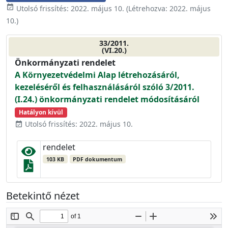
event_available
Utolsó frissítés:
2022. május 10.
(Létrehozva:
2022. május
10.
)
33/2011.
(VI.20.)
Önkormányzati rendelet
A Környezetvédelmi Alap létrehozásáról,
kezeléséről és felhasználásáról szóló 3/2011.
(I.24.) önkormányzati rendelet módosításáról
Hatályon kívül
Utolsó frissítés: 2022. május 10.
event_available
rendelet
103 KB
PDF dokumentum
Betekintő nézet