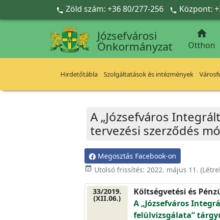
Ugrás a fő tartalomra
Zöld szám: +36 80/277-256
Központ: +



Józsefvárosi
Önkormányzat
Otthon
Hirdetőtábla
Szolgáltatások és intézmények
Városfe
A „Józsefváros Integrált
tervezési szerződés mó
Megosztás Facebook-on
event_available
Utolsó frissítés:
2022. május 11.
(Létr
Költségvetési és Pénz
33/2019.
(XII.06.)
A „Józsefváros Integrá
felülvizsgálata” tárg