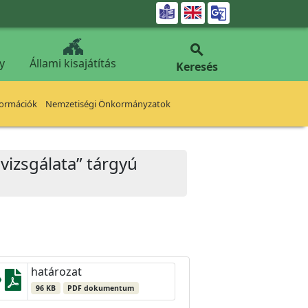


y
Állami kisajátítás
Keresés
formációk
Nemzetiségi Önkormányzatok
lvizsgálata” tárgyú
határozat
96 KB
PDF dokumentum