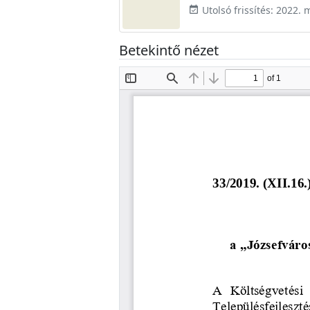
Utolsó frissítés: 2022. 
event_available
Betekintő nézet