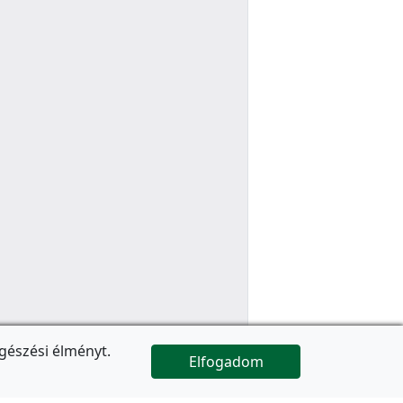
gészési élményt.
Elfogadom

Az oldal folytatódik