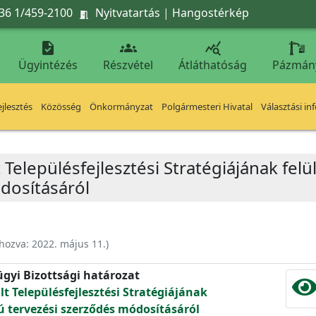
36 1/459-2100
Nyitvatartás
|
Hangostérkép




Ügyintézés
Részvétel
Átláthatóság
Pázmán
jlesztés
Közösség
Önkormányzat
Polgármesteri Hivatal
Választási in
 Településfejlesztési Stratégiájának felü
dosításáról
ehozva:
2022. május 11.
)
ügyi Bizottsági határozat
lt Településfejlesztési Stratégiájának
yú tervezési szerződés módosításáról