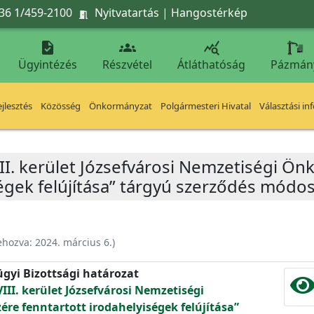
36 1/459-2100
Nyitvatartás
|
Hangostérkép




Ügyintézés
Részvétel
Átláthatóság
Pázmán
jlesztés
Közösség
Önkormányzat
Polgármesteri Hivatal
Választási in
II. kerület Józsefvárosi Nemzetiségi Ö
égek felújítása” tárgyú szerződés módos
ehozva:
2024. március 6.
)
ügyi Bizottsági határozat
III. kerület Józsefvárosi Nemzetiségi
e fenntartott irodahelyiségek felújítása”