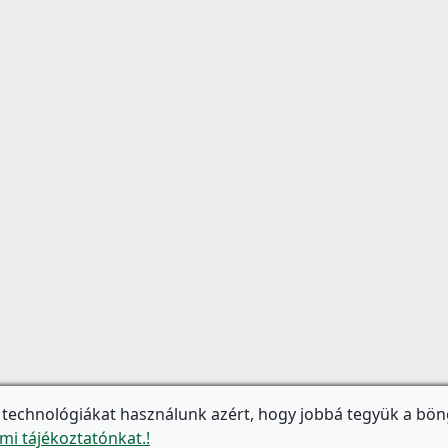
 technológiákat használunk azért, hogy jobbá tegyük a bön
mi tájékoztatónkat.!