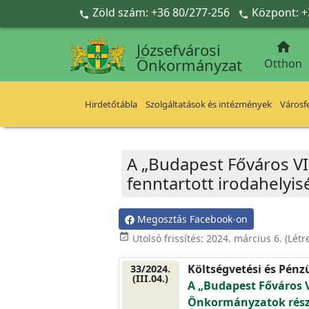
Ugrás a fő tartalomra
Zöld szám: +36 80/277-256
Központ: +



Józsefvárosi
Önkormányzat
Otthon
Hirdetőtábla
Szolgáltatások és intézmények
Városfe
A „Budapest Főváros VI
fenntartott irodahelyis
Megosztás Facebook-on
event_available
Utolsó frissítés:
2024. március 6.
(Létr
Költségvetési és Pénz
33/2024.
(III.04.)
A „Budapest Főváros V
Önkormányzatok részér