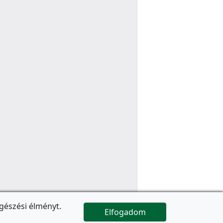
gészési élményt.
Elfogadom

Az oldal folytatódik