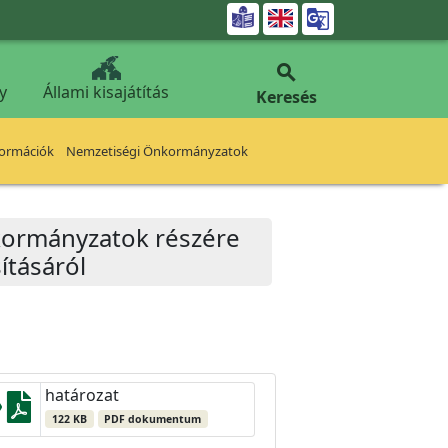


y
Állami kisajátítás
Keresés
formációk
Nemzetiségi Önkormányzatok
nkormányzatok részére
ításáról
határozat
122 KB
PDF dokumentum