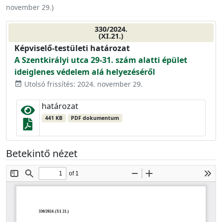
november 29.
)
330/2024.
(XI.21.)
Képviselő-testületi határozat
A Szentkirályi utca 29-31. szám alatti épület
ideiglenes védelem alá helyezéséről
Utolsó frissítés: 2024. november 29.
event_available
határozat
441 KB
PDF dokumentum
Betekintő nézet