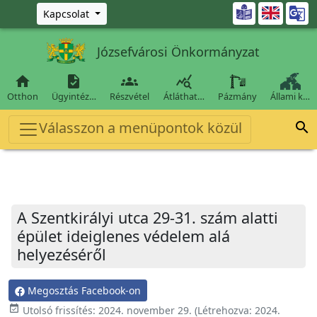
Ugrás a fő tartalomra

Kapcsolat
Józsefvárosi Önkormányzat




Otthon
Ügyintéz…
Részvétel
Átláthat…
Pázmány
Állami k…
Válasszon a menüpontok közül

A Szentkirályi utca 29-31. szám alatti
épület ideiglenes védelem alá
helyezéséről
Megosztás Facebook-on
event_available
Utolsó frissítés:
2024. november 29.
(Létrehozva:
2024.