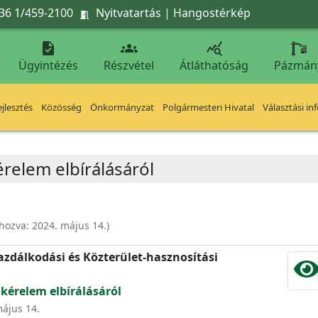
36 1/459-2100
Nyitvatartás
|
Hangostérkép




Ügyintézés
Részvétel
Átláthatóság
Pázmán
jlesztés
Közösség
Önkormányzat
Polgármesteri Hivatal
Választási in
érelem elbírálásáról
ehozva:
2024. május 14.
)
zdálkodási és Közterület-hasznosítási
 kérelem elbírálásáról
május 14.