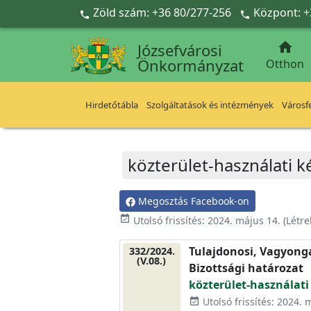
Ugrás a fő tartalomra
Zöld szám: +36 80/277-256
Központ: +



Józsefvárosi
Önkormányzat
Otthon
Hirdetőtábla
Szolgáltatások és intézmények
Városfe
közterület-használati k
Megosztás Facebook-on
event_available
Utolsó frissítés:
2024. május 14.
(Létr
Tulajdonosi, Vagyonga
332/2024.
(V.08.)
Bizottsági határozat
közterület-használati
Utolsó frissítés: 2024. 
event_available