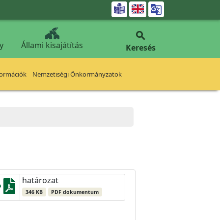


y
Állami kisajátítás
Keresés
formációk
Nemzetiségi Önkormányzatok
határozat
346 KB
PDF dokumentum