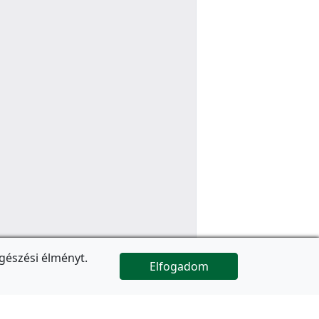
gészési élményt.
Elfogadom

Az oldal folytatódik