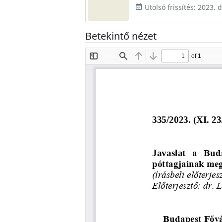
Utolsó frissítés: 2023.
event_available
Betekintő nézet