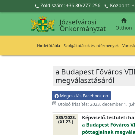
Ugrás a fő tartalomra
Zöld szám: +36 80/277-256
Központ: +



Józsefvárosi
Önkormányzat
Otthon
Hirdetőtábla
Szolgáltatások és intézmények
Városfe
a Budapest Főváros VIII.
megválasztásáról
Megosztás Facebook-on
event_available
Utolsó frissítés:
2023. december 1.
(Lé
Képviselő-testületi h
335/2023.
(XI.23.)
a Budapest Főváros VII
póttagjainak megvála