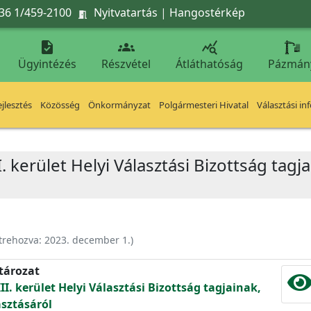
36 1/459-2100
Nyitvatartás
|
Hangostérkép




Ügyintézés
Részvétel
Átláthatóság
Pázmán
jlesztés
Közösség
Önkormányzat
Polgármesteri Hivatal
Választási in
 kerület Helyi Választási Bizottság tagj
trehozva:
2023. december 1.
)
atározat
I. kerület Helyi Választási Bizottság tagjainak,
sztásáról