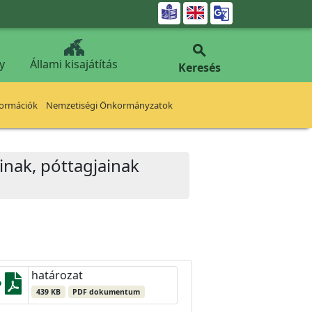


y
Állami kisajátítás
Keresés
formációk
Nemzetiségi Önkormányzatok
ainak, póttagjainak
határozat
439 KB
PDF dokumentum