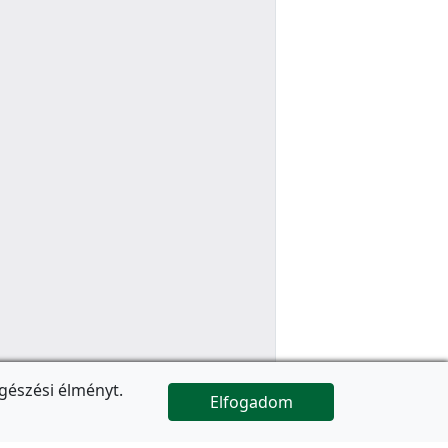
gészési élményt.
Elfogadom

Az oldal folytatódik