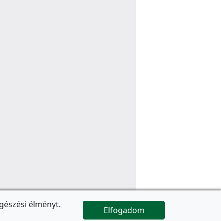
gészési élményt.
Elfogadom

Az oldal folytatódik