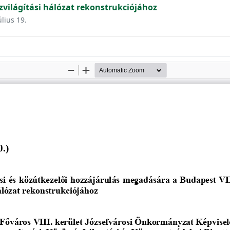
özvilágítási hálózat rekonstrukciójához
úlius 19.