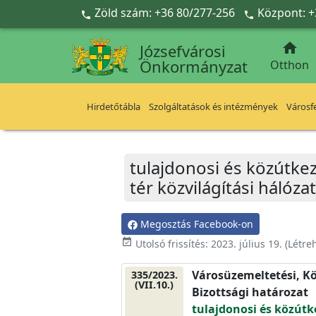
Ugrás a fő tartalomra
Zöld szám: +36 80/277-256
Központ: +



Józsefvárosi
Önkormányzat
Otthon
Hirdetőtábla
Szolgáltatások és intézmények
Városfe
tulajdonosi és közútke
tér közvilágítási hálóz
Megosztás Facebook-on
event_available
Utolsó frissítés:
2023. július 19.
(Létre
Városüzemeltetési, Kö
335/2023.
(VII.10.)
Bizottsági határozat
tulajdonosi és közútk