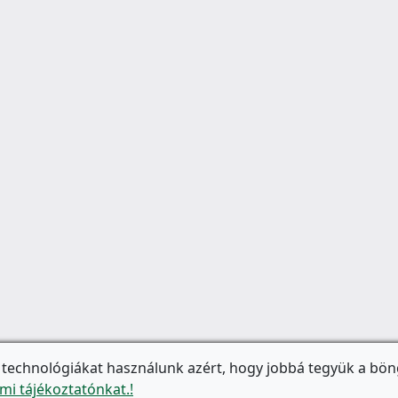
 technológiákat használunk azért, hogy jobbá tegyük a bön
mi tájékoztatónkat.!