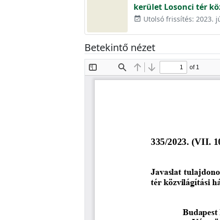
kerület Losonci tér k
Utolsó frissítés: 2023. j
event_available
Betekintő nézet