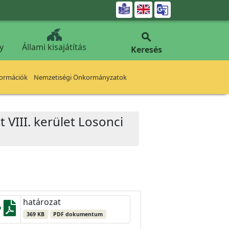


y
Állami kisajátítás
Keresés
formációk
Nemzetiségi Önkormányzatok
VIII. kerület Losonci
határozat
369 KB
PDF dokumentum