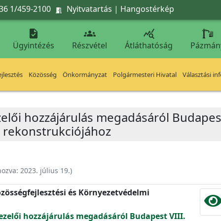
36 1/459-2100
Nyitvatartás
|
Hangostérkép




Ügyintézés
Részvétel
Átláthatóság
Pázmán
jlesztés
Közösség
Önkormányzat
Polgármesteri Hivatal
Választási in
zelői hozzájárulás megadásáról Budapest 
at rekonstrukciójához
hozva:
2023. július 19.
)
zösségfejlesztési és Környezetvédelmi
ezelői hozzájárulás megadásáról Budapest VIII.