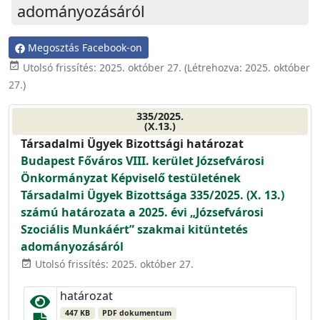
adományozásáról
Megosztás Facebook-on
event_available
Utolsó frissítés:
2025. október 27.
(Létrehozva:
2025. október
27.
)
335/2025.
(X.13.)
Társadalmi Ügyek Bizottsági határozat
Budapest Főváros VIII. kerület Józsefvárosi
Önkormányzat Képviselő testületének
Társadalmi Ügyek Bizottsága 335/2025. (X. 13.)
számú határozata a 2025. évi „Józsefvárosi
Szociális Munkáért” szakmai kitüntetés
adományozásáról
Utolsó frissítés: 2025. október 27.
event_available
határozat
447 KB
PDF dokumentum