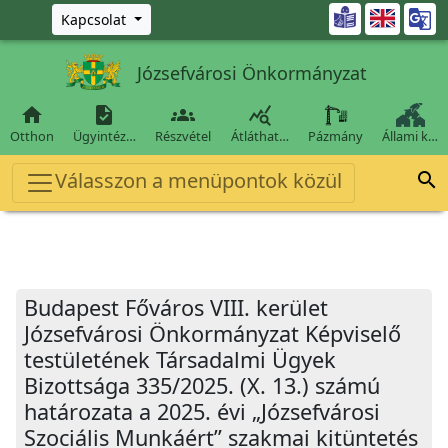
Ugrás a fő tartalomra

Kapcsolat
Józsefvárosi Önkormányzat




Otthon
Ügyintéz…
Részvétel
Átláthat…
Pázmány
Állami k…
Válasszon a menüpontok közül

Budapest Főváros VIII. kerület
Józsefvárosi Önkormányzat Képviselő
testületének Társadalmi Ügyek
Bizottsága 335/2025. (X. 13.) számú
határozata a 2025. évi „Józsefvárosi
Szociális Munkáért” szakmai kitüntetés