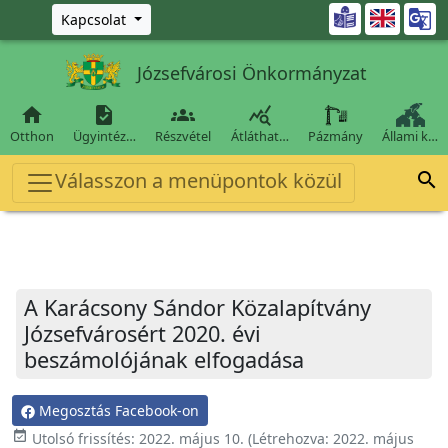
Ugrás a fő tartalomra

Kapcsolat
Józsefvárosi Önkormányzat




Otthon
Ügyintéz…
Részvétel
Átláthat…
Pázmány
Állami k…
Válasszon a menüpontok közül

A Karácsony Sándor Közalapítvány
Józsefvárosért 2020. évi
beszámolójának elfogadása
Megosztás Facebook-on
event_available
Utolsó frissítés:
2022. május 10.
(Létrehozva:
2022. május