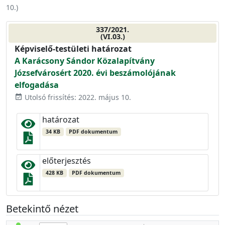
10.
)
337/2021.
(VI.03.)
Képviselő-testületi határozat
A Karácsony Sándor Közalapítvány
Józsefvárosért 2020. évi beszámolójának
elfogadása
Utolsó frissítés: 2022. május 10.
event_available
határozat
34 KB
PDF dokumentum
előterjesztés
428 KB
PDF dokumentum
Betekintő nézet