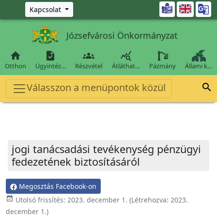
Ugrás a fő tartalomra

Kapcsolat
Józsefvárosi Önkormányzat




Otthon
Ügyintéz…
Részvétel
Átláthat…
Pázmány
Állami k…
Válasszon a menüpontok közül

jogi tanácsadási tevékenység pénzügyi
fedezetének biztosításáról
Megosztás Facebook-on
event_available
Utolsó frissítés:
2023. december 1.
(Létrehozva:
2023.
december 1.
)