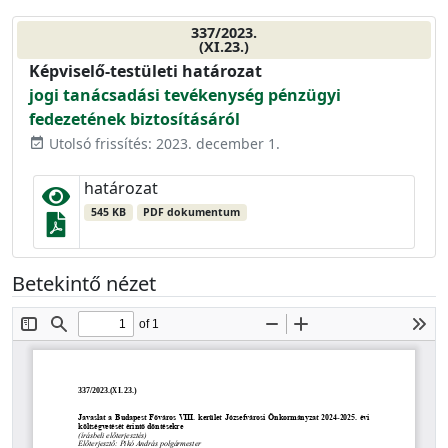
337/2023.
(XI.23.)
Képviselő-testületi határozat
jogi tanácsadási tevékenység pénzügyi
fedezetének biztosításáról
Utolsó frissítés: 2023. december 1.
event_available
határozat
545 KB
PDF dokumentum
Betekintő nézet