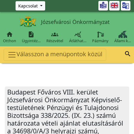
Ugrás a fő tartalomra

Kapcsolat
Józsefvárosi Önkormányzat




Otthon
Ügyintéz…
Részvétel
Átláthat…
Pázmány
Állami k…
Válasszon a menüpontok közül

Budapest Főváros VIII. kerület
Józsefvárosi Önkormányzat Képviselő-
testületének Pénzügyi és Tulajdonosi
Bizottsága 338/2025. (IX. 23.) számú
határozata vételi ajánlat elutasításáról
a 34698/0/A/3 helyrajzi számú,