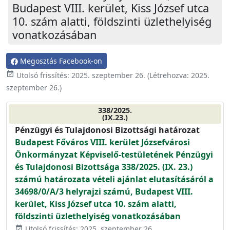
Budapest VIII. kerület, Kiss József utca
10. szám alatti, földszinti üzlethelyiség
vonatkozásában
Megosztás Facebook-on
event_available
Utolsó frissítés:
2025. szeptember 26.
(Létrehozva:
2025.
szeptember 26.
)
338/2025.
(IX.23.)
Pénzügyi és Tulajdonosi Bizottsági határozat
Budapest Főváros VIII. kerület Józsefvárosi
Önkormányzat Képviselő-testületének Pénzügyi
és Tulajdonosi Bizottsága 338/2025. (IX. 23.)
számú határozata vételi ajánlat elutasításáról a
34698/0/A/3 helyrajzi számú, Budapest VIII.
kerület, Kiss József utca 10. szám alatti,
földszinti üzlethelyiség vonatkozásában
Utolsó frissítés: 2025. szeptember 26.
event_available