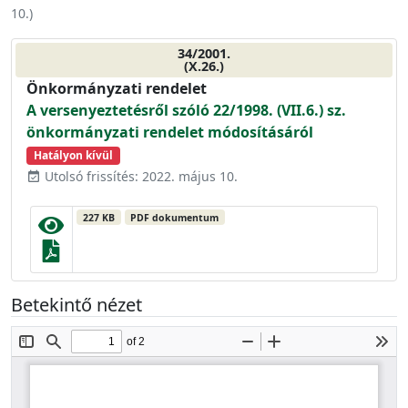
10.
)
34/2001.
(X.26.)
Önkormányzati rendelet
A versenyeztetésről szóló 22/1998. (VII.6.) sz.
önkormányzati rendelet módosításáról
Hatályon kívül
Utolsó frissítés: 2022. május 10.
event_available
227 KB
PDF dokumentum
Betekintő nézet