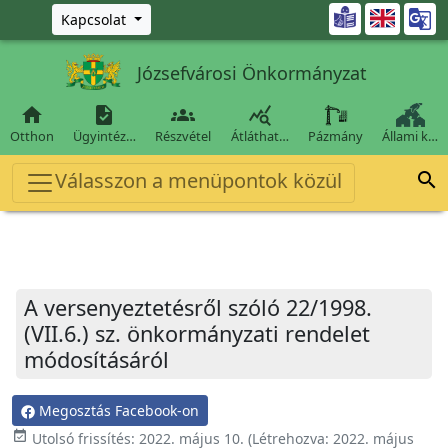
Ugrás a fő tartalomra

Kapcsolat
Józsefvárosi Önkormányzat




Otthon
Ügyintéz…
Részvétel
Átláthat…
Pázmány
Állami k…
Válasszon a menüpontok közül

A versenyeztetésről szóló 22/1998.
(VII.6.) sz. önkormányzati rendelet
módosításáról
Megosztás Facebook-on
event_available
Utolsó frissítés:
2022. május 10.
(Létrehozva:
2022. május