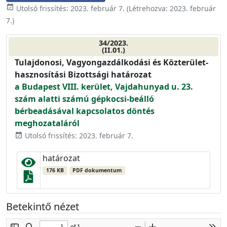
event_available
Utolsó frissítés:
2023. február 7.
(Létrehozva:
2023. február
7.
)
34/2023.
(II.01.)
Tulajdonosi, Vagyongazdálkodási és Közterület-
hasznosítási Bizottsági határozat
a Budapest VIII. kerület, Vajdahunyad u. 23.
szám alatti számú gépkocsi-beálló
bérbeadásával kapcsolatos döntés
meghozataláról
Utolsó frissítés: 2023. február 7.
event_available
határozat
176 KB
PDF dokumentum
Betekintő nézet