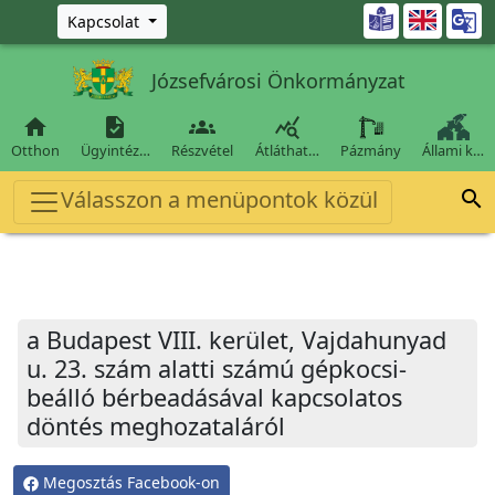
Ugrás a fő tartalomra

Kapcsolat
Józsefvárosi Önkormányzat




Otthon
Ügyintéz…
Részvétel
Átláthat…
Pázmány
Állami k…
Válasszon a menüpontok közül

a Budapest VIII. kerület, Vajdahunyad
u. 23. szám alatti számú gépkocsi-
beálló bérbeadásával kapcsolatos
döntés meghozataláról
Megosztás Facebook-on