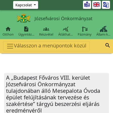
Ugrás a fő tartalomra

Kapcsolat
Józsefvárosi Önkormányzat




Otthon
Ügyintéz…
Részvétel
Átláthat…
Pázmány
Állami k…
Válasszon a menüpontok közül

A „Budapest Főváros VIII. kerület
Józsefvárosi Önkormányzat
tulajdonában álló Mesepalota Óvoda
épület felújításának tervezése és
szakértése” tárgyú beszerzési eljárás
eredményéről