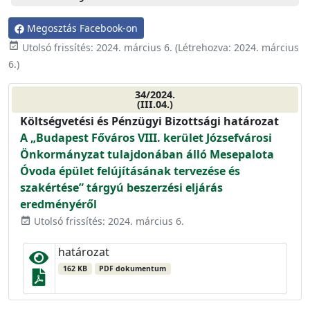
Megosztás Facebook-on
event_available
Utolsó frissítés:
2024. március 6.
(Létrehozva:
2024. március
6.
)
34/2024.
(III.04.)
Költségvetési és Pénzügyi Bizottsági határozat
A „Budapest Főváros VIII. kerület Józsefvárosi
Önkormányzat tulajdonában álló Mesepalota
Óvoda épület felújításának tervezése és
szakértése” tárgyú beszerzési eljárás
eredményéről
Utolsó frissítés: 2024. március 6.
event_available
határozat
162 KB
PDF dokumentum