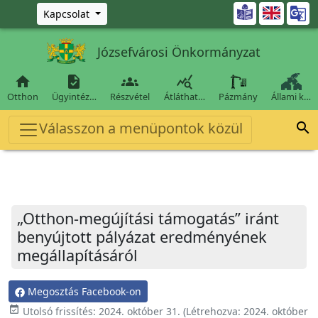
Ugrás a fő tartalomra

Kapcsolat
Józsefvárosi Önkormányzat




Otthon
Ügyintéz…
Részvétel
Átláthat…
Pázmány
Állami k…
Válasszon a menüpontok közül

„Otthon-megújítási támogatás” iránt
benyújtott pályázat eredményének
megállapításáról
Megosztás Facebook-on
event_available
Utolsó frissítés:
2024. október 31.
(Létrehozva:
2024. október