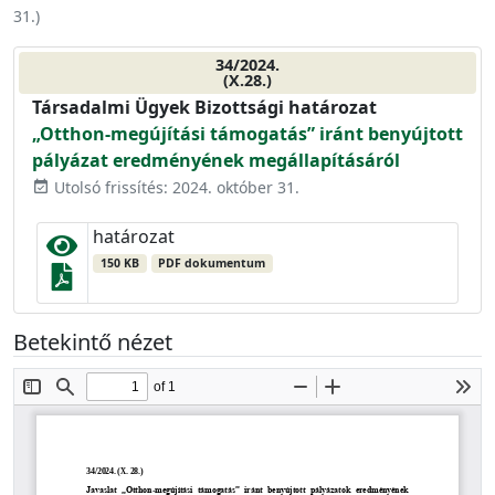
31.
)
34/2024.
(X.28.)
Társadalmi Ügyek Bizottsági határozat
„Otthon-megújítási támogatás” iránt benyújtott
pályázat eredményének megállapításáról
Utolsó frissítés: 2024. október 31.
event_available
határozat
150 KB
PDF dokumentum
Betekintő nézet