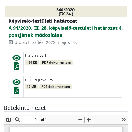
340/2020.
(IX.24.)
Képviselő-testületi határozat
A 94/2020. (II. 28. képviselő-testületi határozat 4.
pontjának módosítása
Utolsó frissítés: 2022. május 10.
event_available
határozat
434 KB
PDF dokumentum
előterjesztés
19 MB
PDF dokumentum
Betekintő nézet