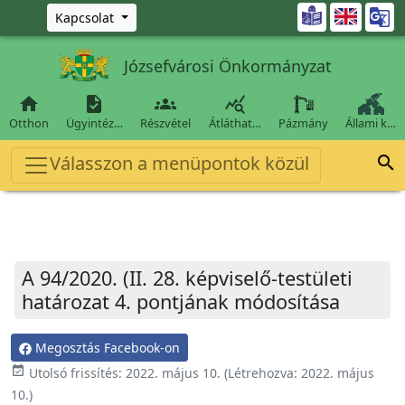
Ugrás a fő tartalomra

Kapcsolat
Józsefvárosi Önkormányzat




Otthon
Ügyintéz…
Részvétel
Átláthat…
Pázmány
Állami k…
Válasszon a menüpontok közül

A 94/2020. (II. 28. képviselő-testületi
határozat 4. pontjának módosítása
Megosztás Facebook-on
event_available
Utolsó frissítés:
2022. május 10.
(Létrehozva:
2022. május
10.
)