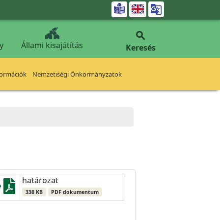


y
Állami kisajátítás
Keresés
formációk
Nemzetiségi Önkormányzatok
határozat
338 KB
PDF dokumentum