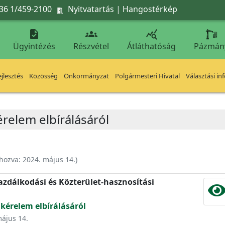
36 1/459-2100
Nyitvatartás
|
Hangostérkép




Ügyintézés
Részvétel
Átláthatóság
Pázmán
jlesztés
Közösség
Önkormányzat
Polgármesteri Hivatal
Választási in
érelem elbírálásáról
ehozva:
2024. május 14.
)
zdálkodási és Közterület-hasznosítási
 kérelem elbírálásáról
május 14.