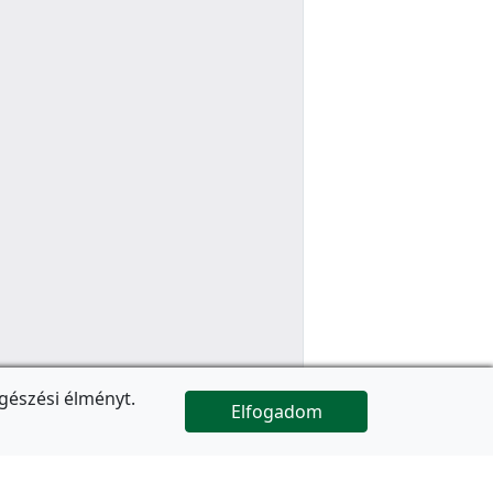
gészési élményt.
Elfogadom

Az oldal folytatódik