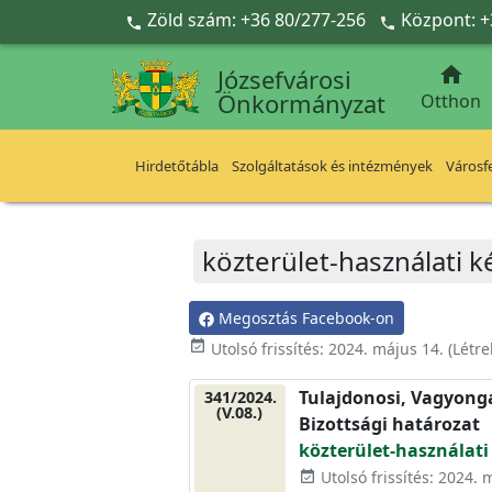
Ugrás a fő tartalomra
Zöld szám: +36 80/277-256
Központ: +



Józsefvárosi
Önkormányzat
Otthon
Hirdetőtábla
Szolgáltatások és intézmények
Városfe
közterület-használati k
Megosztás Facebook-on
event_available
Utolsó frissítés:
2024. május 14.
(Létr
Tulajdonosi, Vagyonga
341/2024.
(V.08.)
Bizottsági határozat
közterület-használati
Utolsó frissítés: 2024. 
event_available