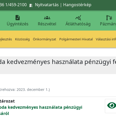
36 1/459-2100
Nyitvatartás
|
Hangostérkép




Ügyintézés
Részvétel
Átláthatóság
Pázmán
jlesztés
Közösség
Önkormányzat
Polgármesteri Hivatal
Választási in
da kedvezményes használata pénzügyi 
trehozva:
2023. december 1.
)
atározat
oda kedvezményes használata pénzügyi
sáról