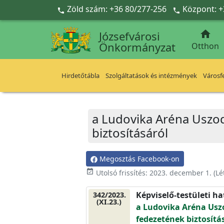
Ugrás a fő tartalomra
Zöld szám: +36 80/277-256
Központ: +



Józsefvárosi
Önkormányzat
Otthon
Hirdetőtábla
Szolgáltatások és intézmények
Városfe
a Ludovika Aréna Uszo
biztosításáról
Megosztás Facebook-on
event_available
Utolsó frissítés:
2023. december 1.
(Lé
Képviselő-testületi h
342/2023.
(XI.23.)
a Ludovika Aréna Usz
fedezetének biztosítá