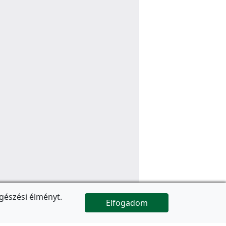
gészési élményt.
Elfogadom

Az oldal folytatódik