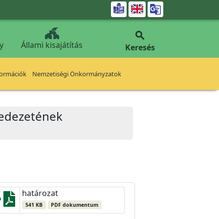


y
Állami kisajátítás
Keresés
formációk
Nemzetiségi Önkormányzatok
fedezetének
határozat
541 KB
PDF dokumentum