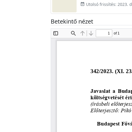
Utolsó frissítés: 2023.
event_available
Betekintő nézet