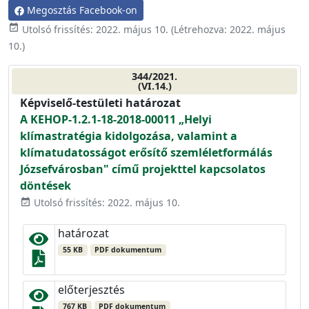
Megosztás Facebook-on
event_available
Utolsó frissítés:
2022. május 10.
(Létrehozva:
2022. május
10.
)
344/2021.
(VI.14.)
Képviselő-testületi határozat
A KEHOP-1.2.1-18-2018-00011 „Helyi
klímastratégia kidolgozása, valamint a
klímatudatosságot erősítő szemléletformálás
Józsefvárosban" című projekttel kapcsolatos
döntések
Utolsó frissítés: 2022. május 10.
event_available
határozat
55 KB
PDF dokumentum
előterjesztés
767 KB
PDF dokumentum