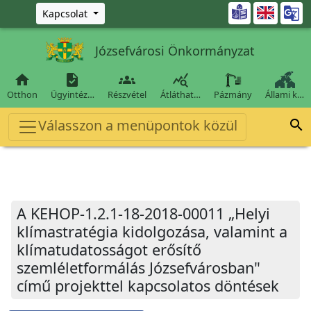
Ugrás a fő tartalomra

Kapcsolat
Józsefvárosi Önkormányzat




Otthon
Ügyintéz…
Részvétel
Átláthat…
Pázmány
Állami k…
Válasszon a menüpontok közül

A KEHOP-1.2.1-18-2018-00011 „Helyi
klímastratégia kidolgozása, valamint a
klímatudatosságot erősítő
szemléletformálás Józsefvárosban"
című projekttel kapcsolatos döntések