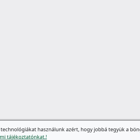
 technológiákat használunk azért, hogy jobbá tegyük a bön
mi tájékoztatónkat.!