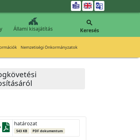


y
Állami kisajátítás
Keresés
formációk
Nemzetiségi Önkormányzatok
jogkövetési
sításáról
határozat
543 KB
PDF dokumentum