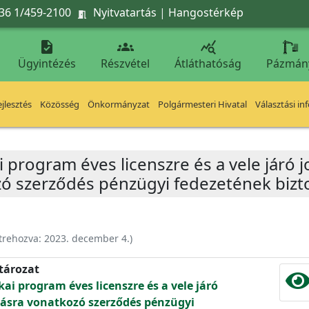
36 1/459-2100
Nyitvatartás
|
Hangostérkép




Ügyintézés
Részvétel
Átláthatóság
Pázmán
jlesztés
Közösség
Önkormányzat
Polgármesteri Hivatal
Választási in
 program éves licenszre és a vele járó 
zó szerződés pénzügyi fedezetének bizto
trehozva:
2023. december 4.
)
atározat
ai program éves licenszre és a vele járó
tásra vonatkozó szerződés pénzügyi