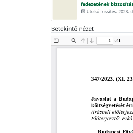
fedezetének biztosítá
Utolsó frissítés: 2023.
event_available
Betekintő nézet