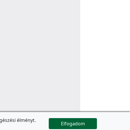
gészési élményt.
Elfogadom

Az oldal folytatódik