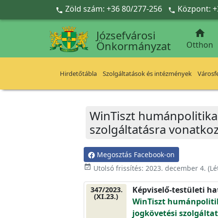
Ugrás a fő tartalomra
Zöld szám: +36 80/277-256
Központ: +



Józsefvárosi
Önkormányzat
Otthon
Hirdetőtábla
Szolgáltatások és intézmények
Városfe
WinTiszt humánpolitikai
szolgáltatásra vonatko
Megosztás Facebook-on
event_available
Utolsó frissítés:
2023. december 4.
(Lé
Képviselő-testületi h
347/2023.
(XI.23.)
WinTiszt humánpolitik
jogkövetési szolgálta