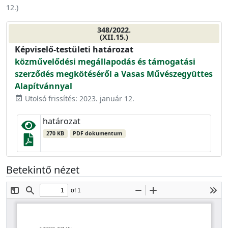
12.
)
348/2022.
(XII.15.)
Képviselő-testületi határozat
közművelődési megállapodás és támogatási
szerződés megkötéséről a Vasas Művészegyüttes
Alapítvánnyal
Utolsó frissítés: 2023. január 12.
event_available
határozat
270 KB
PDF dokumentum
Betekintő nézet