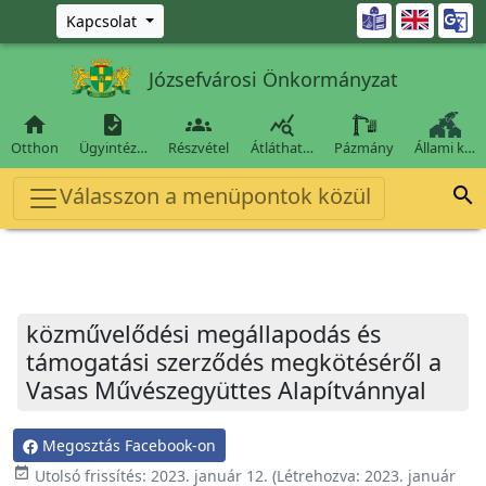
Ugrás a fő tartalomra

Kapcsolat
Józsefvárosi Önkormányzat




Otthon
Ügyintéz…
Részvétel
Átláthat…
Pázmány
Állami k…
Válasszon a menüpontok közül

közművelődési megállapodás és
támogatási szerződés megkötéséről a
Vasas Művészegyüttes Alapítvánnyal
Megosztás Facebook-on
event_available
Utolsó frissítés:
2023. január 12.
(Létrehozva:
2023. január