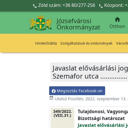
Ugrás a fő tartalomra
Zöld szám: +36 80/277-256
Központ: +



Józsefvárosi
Önkormányzat
Otthon
Hirdetőtábla
Szolgáltatások és intézmények
Városfe
Javaslat elővásárlási j
Szemafor utca …………... 
Megosztás Facebook-on
event_available
Utolsó frissítés:
2022. szeptember 13.
Tulajdonosi, Vagyonga
349/2022.
(VIII.31.)
Bizottsági határozat
Javaslat elővásárlási