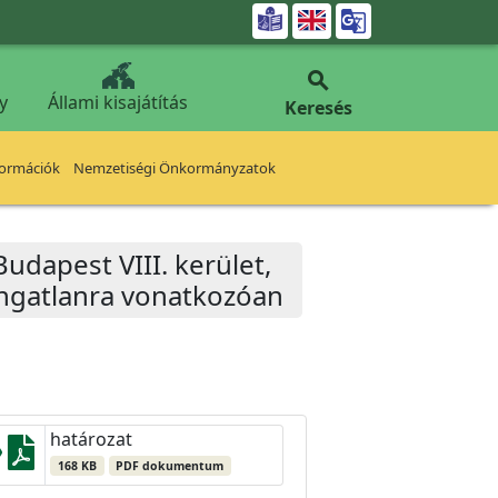


y
Állami kisajátítás
Keresés
formációk
Nemzetiségi Önkormányzatok
udapest VIII. kerület,
ingatlanra vonatkozóan
határozat
168 KB
PDF dokumentum