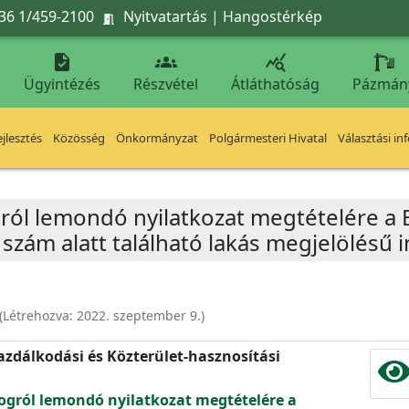
36 1/459-2100
Nyitvatartás
|
Hangostérkép




Ügyintézés
Részvétel
Átláthatóság
Pázmán
jlesztés
Közösség
Önkormányzat
Polgármesteri Hivatal
Választási in
ogról lemondó nyilatkozat megtételére a B
szám alatt található lakás megjelölésű 
(Létrehozva:
2022. szeptember 9.
)
zdálkodási és Közterület-hasznosítási
 jogról lemondó nyilatkozat megtételére a