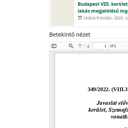
Budapest VIII. kerüle
lakás megjelölésű in
Utolsó frissítés: 2022. 
event_available
Betekintő nézet