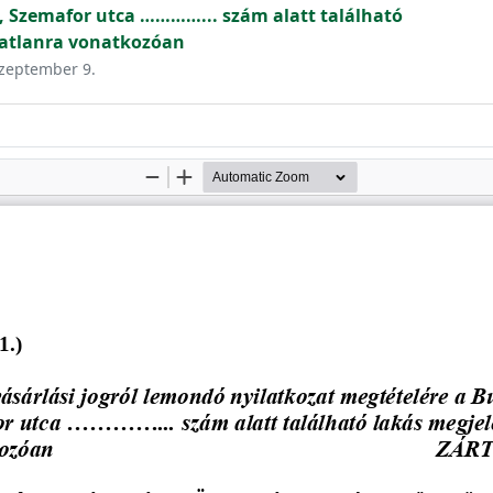
t, Szemafor utca …………... szám alatt található
gatlanra vonatkozóan
szeptember 9.