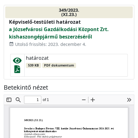
349/2023.
(XI.23.)
Képviselő-testületi határozat
a Józsefvárosi Gazdálkodási Központ Zrt.
kishaszongépjármű beszerzéséről
Utolsó frissítés: 2023. december 4.
event_available
határozat
539 KB
PDF dokumentum
Betekintő nézet