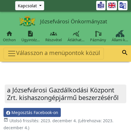
Ugrás a fő tartalomra

Kapcsolat
Józsefvárosi Önkormányzat




Otthon
Ügyintéz…
Részvétel
Átláthat…
Pázmány
Állami k…
Válasszon a menüpontok közül

a Józsefvárosi Gazdálkodási Központ
Zrt. kishaszongépjármű beszerzéséről
Megosztás Facebook-on
event_available
Utolsó frissítés:
2023. december 4.
(Létrehozva:
2023.
december 4.
)