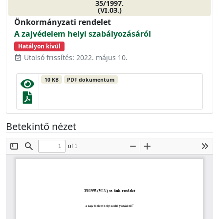
35/1997.
(VI.03.)
Önkormányzati rendelet
A zajvédelem helyi szabályozásáról
Hatályon kívül
Utolsó frissítés: 2022. május 10.
event_available
10 KB
PDF dokumentum
Betekintő nézet