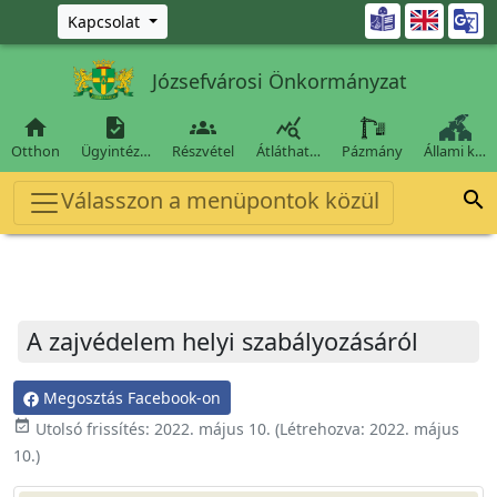
Ugrás a fő tartalomra

Kapcsolat
Józsefvárosi Önkormányzat




Otthon
Ügyintéz…
Részvétel
Átláthat…
Pázmány
Állami k…
Válasszon a menüpontok közül

A zajvédelem helyi szabályozásáról
Megosztás Facebook-on
event_available
Utolsó frissítés:
2022. május 10.
(Létrehozva:
2022. május
10.
)