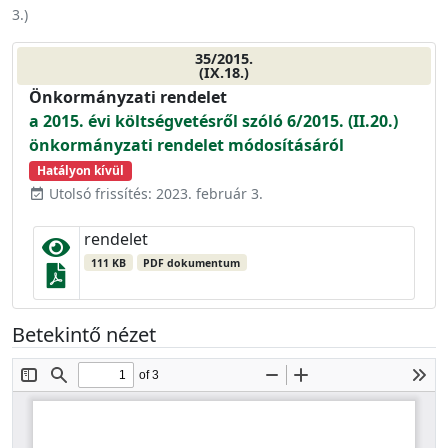
3.
)
35/2015.
(IX.18.)
Önkormányzati rendelet
a 2015. évi költségvetésről szóló 6/2015. (II.20.)
önkormányzati rendelet módosításáról
Hatályon kívül
Utolsó frissítés: 2023. február 3.
event_available
rendelet
111 KB
PDF dokumentum
Betekintő nézet