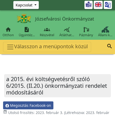
Ugrás a fő tartalomra

Kapcsolat
Józsefvárosi Önkormányzat




Otthon
Ügyintéz…
Részvétel
Átláthat…
Pázmány
Állami k…
Válasszon a menüpontok közül

a 2015. évi költségvetésről szóló
6/2015. (II.20.) önkormányzati rendelet
módosításáról
Megosztás Facebook-on
event_available
Utolsó frissítés:
2023. február 3.
(Létrehozva:
2023. február