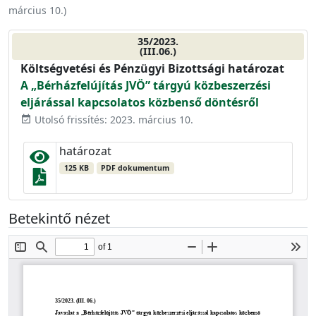
március 10.
)
35/2023.
(III.06.)
Költségvetési és Pénzügyi Bizottsági határozat
A „Bérházfelújítás JVÖ” tárgyú közbeszerzési
eljárással kapcsolatos közbenső döntésről
Utolsó frissítés: 2023. március 10.
event_available
határozat
125 KB
PDF dokumentum
Betekintő nézet