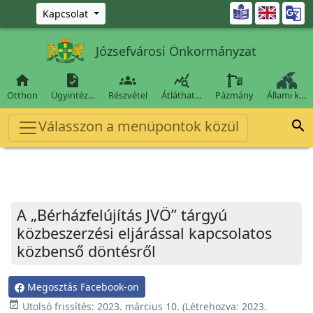
Ugrás a fő tartalomra

Kapcsolat
Józsefvárosi Önkormányzat




Otthon
Ügyintéz…
Részvétel
Átláthat…
Pázmány
Állami k…
Válasszon a menüpontok közül

A „Bérházfelújítás JVÖ” tárgyú
közbeszerzési eljárással kapcsolatos
közbenső döntésről
Megosztás Facebook-on
event_available
Utolsó frissítés:
2023. március 10.
(Létrehozva:
2023.