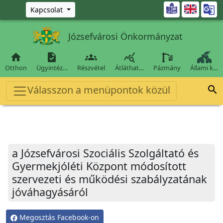
Ugrás a fő tartalomra

Kapcsolat
Józsefvárosi Önkormányzat




Otthon
Ügyintéz…
Részvétel
Átláthat…
Pázmány
Állami k…
Válasszon a menüpontok közül

a Józsefvárosi Szociális Szolgáltató és
Gyermekjóléti Központ módosított
szervezeti és működési szabályzatának
jóváhagyásáról
Megosztás Facebook-on