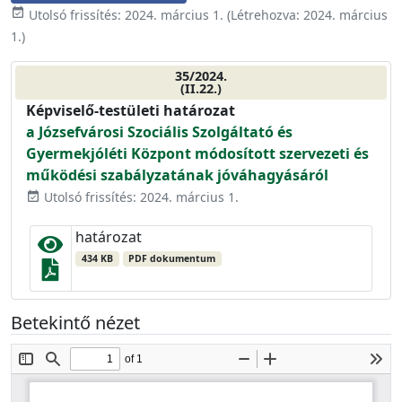
event_available
Utolsó frissítés:
2024. március 1.
(Létrehozva:
2024. március
1.
)
35/2024.
(II.22.)
Képviselő-testületi határozat
a Józsefvárosi Szociális Szolgáltató és
Gyermekjóléti Központ módosított szervezeti és
működési szabályzatának jóváhagyásáról
Utolsó frissítés: 2024. március 1.
event_available
határozat
434 KB
PDF dokumentum
Betekintő nézet